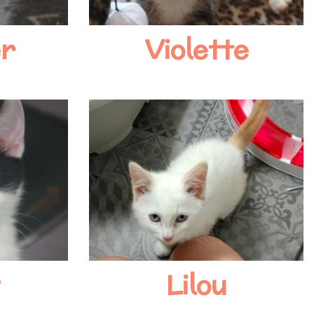
r
Violette
w
Lilou