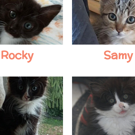
Rocky
Samy