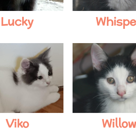
Lucky
Whispe
Viko
Willo