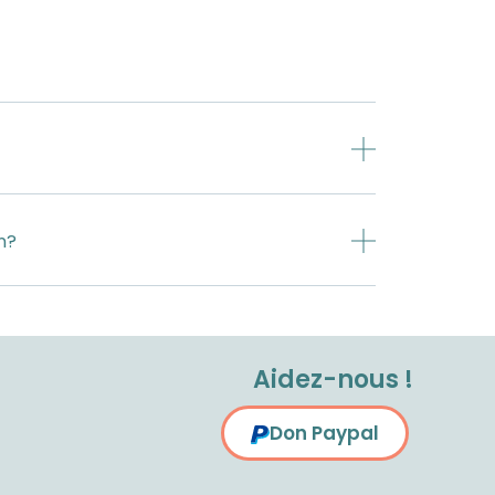
n?
Aidez-nous !
Don Paypal