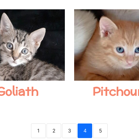
Goliath
Pitchou
1
2
3
4
5