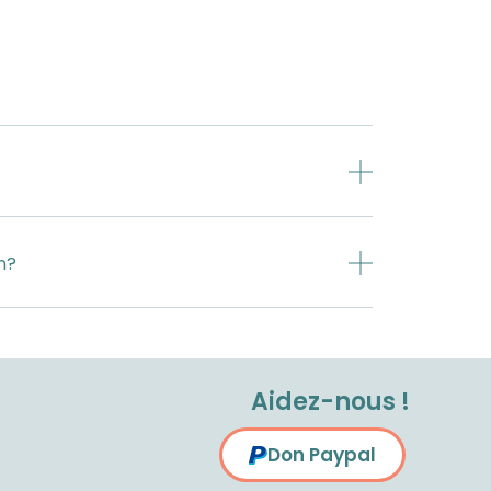
n?
Aidez-nous !
Don Paypal