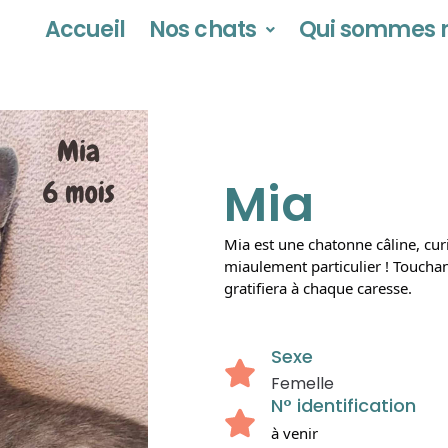
Accueil
Nos chats
Qui sommes n
Mia
Mia est une chatonne câline, cur
miaulement particulier ! Touchan
gratifiera à chaque caresse
.
Sexe
Femelle
N° identification
à venir