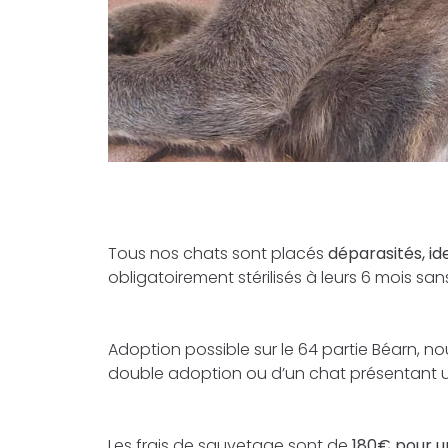
Tous nos chats sont placés
déparasités, ide
obligatoirement stérilisés à leurs 6 mois sa
Adoption possible sur le 64 partie Béarn, n
double adoption ou d’un chat présentant une
Les frais de sauvetage sont de
180€ pour u