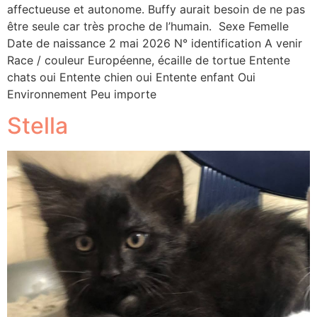
affectueuse et autonome. Buffy aurait besoin de ne pas
être seule car très proche de l’humain. Sexe Femelle
Date de naissance 2 mai 2026 N° identification A venir
Race / couleur Européenne, écaille de tortue Entente
chats oui Entente chien oui Entente enfant Oui
Environnement Peu importe
Stella