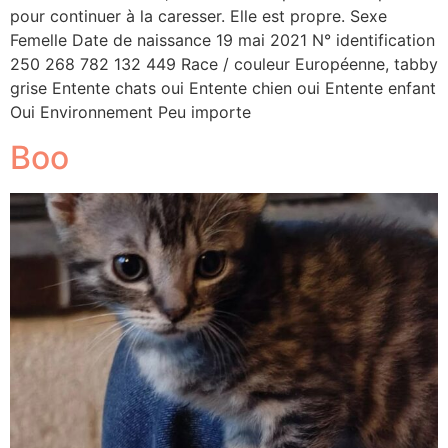
pour continuer à la caresser. Elle est propre. Sexe
Femelle Date de naissance 19 mai 2021 N° identification
250 268 782 132 449 Race / couleur Européenne, tabby
grise Entente chats oui Entente chien oui Entente enfant
Oui Environnement Peu importe
Boo