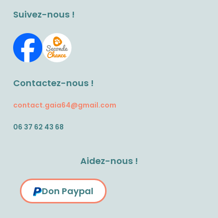
Suivez-nous !
Contactez-nous !
contact.gaia64@gmail.com
06 37 62 43 68
Aidez-nous !
Don Paypal