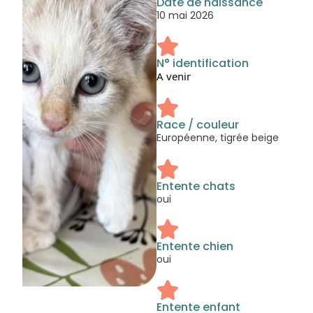
Date de naissance
10 mai 2026
N° identification
A venir
Race / couleur
Européenne, tigrée beige
Entente chats
oui
Entente chien
oui
Entente enfant