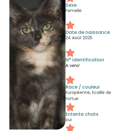
Sexe
Femelle
Date de naissance
24 Août 2025
N° identification
A venir
Race / couleur
Européenne, Ecaille de
tortue
Entente chats
oui