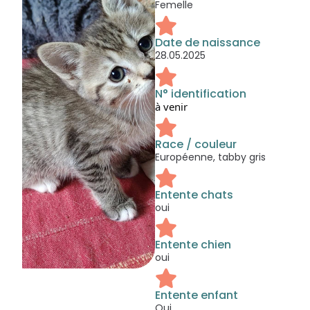
Femelle
Date de naissance
28.05.2025
N° identification
à venir
Race / couleur
Européenne, tabby gris
Entente chats
oui
Entente chien
oui
Entente enfant
Oui