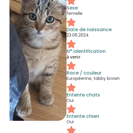
Sexe
femelle
Date de naissance
23.06.2024
N° identification
à venir
Race / couleur
Européenne, tabby brown
Entente chats
Oui
Entente chien
Oui