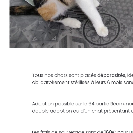
Tous nos chats sont placés
déparasités, ide
obligatoirement stérilisés à leurs 6 mois sa
Adoption possible sur le 64 partie Béarn, n
double adoption ou d’un chat présentant une
Les frais de sauvetage sont de
180€ pour u