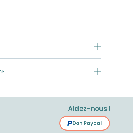
n?
Aidez-nous !
Don Paypal